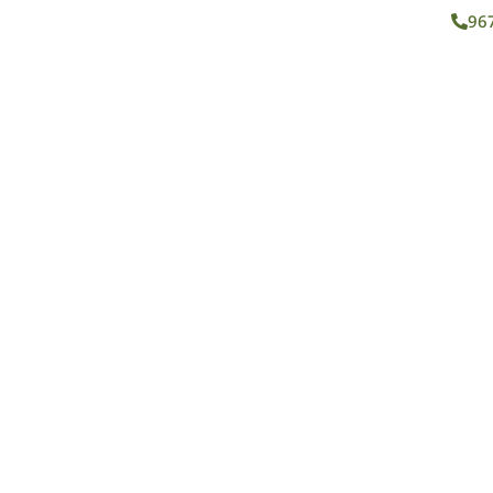
96
ROS
SERVICIOS
BLOG
CONTACTO