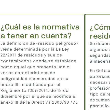
¿Cuál es la normativa
¿Cóm
a tener en cuenta?
resid
La definición de «residuo peligroso»
Se deber
viene determinada por la La Ley
algunos 
22/2011 de residuos y suelos
segurida
contaminados donde se establece
almacena
como aquel que presenta una o
En Getes
varias características de
autoriza
peligrosidad enumeradas en su
necesaria
anexo III , modificado por el
profesio
Reglamento 1357/2014, de 18 de
tipo de r
diciembre por el que se modifica el
document
anexo III de la Directiva 2008/98 /CE
para ello