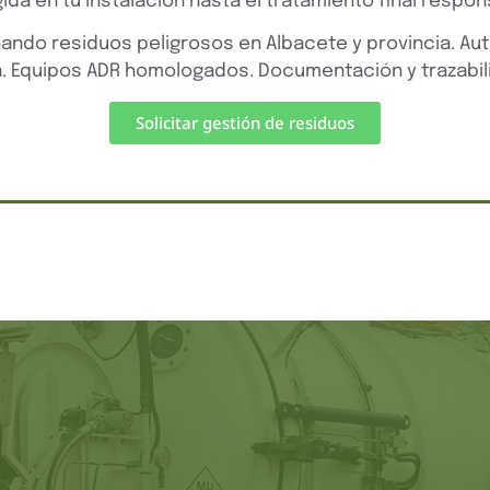
ida en tu instalación hasta el tratamiento final respon
ndo residuos peligrosos en Albacete y provincia. Aut
. Equipos ADR homologados. Documentación y trazabili
Solicitar gestión de residuos