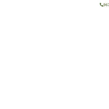
96
ROS
SERVICIOS
BLOG
CONTACTO