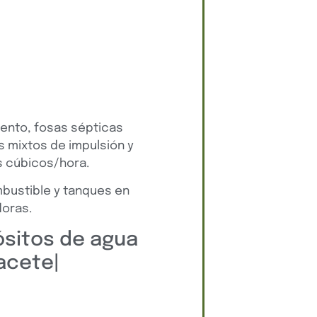
ento, fosas sépticas
s mixtos de impulsión y
s cúbicos/hora.
mbustible y tanques en
doras.
ósitos de agua
acete|