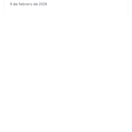
9 de febrero de 2026
Cuando hablamos de la gestión de aguas
pluviales en edificaciones, muchos piensan solo
en solucionar un problema cuando ya ha
ocurrido: goteras, filtraciones en fachadas
Read more >