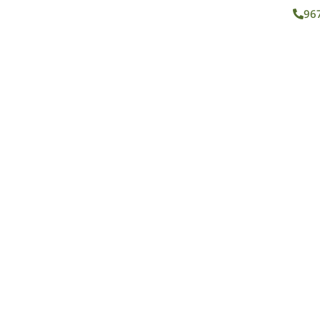
96
ROS
SERVICIOS
BLOG
CONTACTO