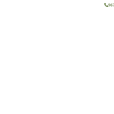
96
ROS
SERVICIOS
BLOG
CONTACTO