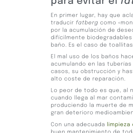
para evitar el
fa
En primer lugar, hay que ac
traducir
fatberg
como «mont
por la acumulación de des
difícilmente biodegradables 
baño. Es el caso de toallitas
El mal uso de los baños hac
acumulando en las tuberías
casos, su obstrucción y has
alto coste de reparación.
Lo peor de todo es que, al 
cuando llega al mar contami
produciendo la muerte de m
gran deterioro medioambien
Con una adecuada
limpieza
buen mantenimiento de toda 