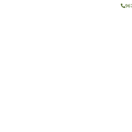
96
ROS
SERVICIOS
BLOG
CONTACTO